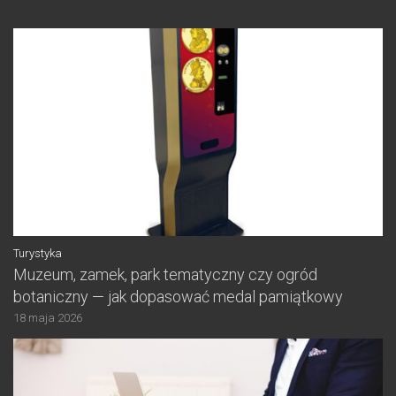
Turystyka
Muzeum, zamek, park tematyczny czy ogród
botaniczny — jak dopasować medal pamiątkowy
18 maja 2026