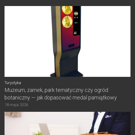
Turystyka
Muzeum, zamek, park tematyczny czy ogród
botaniczny — jak dopasować medal pamiątkowy
18 maja 2026