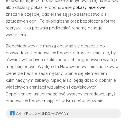
to kwadrans, lecz można także zdecydować się na krótszy
albo dłuższy pokaz. Proponowane
pokazy laserowe
znacznie częściej odbierane są jako zastępstwo dla
sztucznych ogni. To ekologiczna oraz bezpieczna forma
rozrywki, jaka pozwala podkreślać renomę danego
wydarzenia.
Zleceniodawcy nie muszą obawiać się deszczu, bo
doświadczeni pracownicy RVoice zatroszczą się o to, by
również w trudnych okolicznościach pogodowych występ
mógł się odbyć. Występ dla Nowożeńców i biesiadników w
plenerze będzie zapamiętany. Stanie się elementem
kulminacyjnym zabawy. Specjaliści będą dbać o dobranie
właściwych aranżacji wizualnych i dźwiękowych.
Dopełnieniem usługi mogą być występy estradowe, gdyż
pracownicy RVoice mają też w tym doświadczenie.
ARTYKUŁ SPONSOROWANY