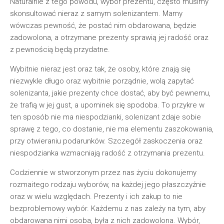
Naturalnie z tego powodu, wybór prezentu, często musimy
skonsultować nieraz z samym solenizantem. Mamy
wówczas pewność, że postać nim obdarowana, będzie
zadowolona, a otrzymane prezenty sprawią jej radość oraz
z pewnością będą przydatne.
Wybitnie nieraz jest oraz tak, że osoby, które znają się
niezwykle długo oraz wybitnie porządnie, wolą zapytać
solenizanta, jakie prezenty chce dostać, aby być pewnemu,
że trafią w jej gust, a upominek się spodoba. To przykre w
ten sposób nie ma niespodzianki, solenizant zdaje sobie
sprawę z tego, co dostanie, nie ma elementu zaszokowania,
przy otwieraniu podarunków. Szczegół zaskoczenia oraz
niespodzianka wzmacniają radość z otrzymania prezentu.
Codziennie w stworzonym przez nas życiu dokonujemy
rozmaitego rodzaju wyborów, na każdej jego płaszczyźnie
oraz w wielu względach. Prezenty i ich zakup to nie
bezproblemowy wybór. Każdemu z nas zależy na tym, aby
obdarowana nimi osoba, była z nich zadowolona. Wybór,