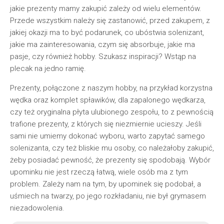
jakie prezenty mamy zakupić zależy od wielu elementów.
Przede wszystkim należy się zastanowić, przed zakupem, z
jakiej okazji ma to być podarunek, co ubóstwia solenizant,
jakie ma zainteresowania, czym się absorbuje, jakie ma
pasje, czy również hobby. Szukasz inspiracji? Wstąp na
plecak na jedno ramię.
Prezenty, połączone z naszym hobby, na przykład korzystna
wędka oraz komplet spławików, dla zapalonego wędkarza,
czy też oryginalna płyta ulubionego zespołu, to z pewnością
trafione prezenty, z których się niezmiernie ucieszy. Jeśli
sami nie umiemy dokonać wyboru, warto zapytać samego
solenizanta, czy też bliskie mu osoby, co należałoby zakupić,
żeby posiadać pewność, że prezenty się spodobają. Wybór
upominku nie jest rzeczą łatwą, wiele osób ma z tym
problem. Zależy nam na tym, by upominek się podobał, a
uśmiech na twarzy, po jego rozkładaniu, nie był grymasem
niezadowolenia.